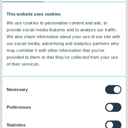
Wereldspeler met lokaal vakmanschap als basis. Onze fabriek in het
Friese Sneek is al meer dan twee eeuwen het hart van innovatie en
regionale werkgelegenheid.
This website uses cookies
We use cookies to personalise content and ads, to
provide social media features and to analyse our traffic.
Bezoek ons of neem contact op
We also share information about your use of our site with
our social media, advertising and analytics partners who
may combine it with other information that you’ve
Meer over ons
provided to them or that they’ve collected from your use
of their services.
®
KLP
– duurzaam, circulair,
Consent
betrouwbaar.
Necessary
Selection
®
Onze geavanceerde KLP
productieprocessen leveren
Preferences
kunststofalternatieven voor hout, staal en beton met uitstekende
eigenschappen, die wereldwijd in diverse markten worden ingezet.
Statistics