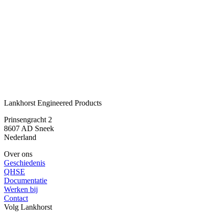
Offerte, advies of informatie nodig?
Onze specialisten stellen graag een offerte op maat samen of
verstrekken u het advies of de informatie die u zoekt.
Contactmogelijkheden
of bel direct:
+31 515 487 654
Lankhorst Engineered Products
Prinsengracht 2
8607 AD Sneek
Nederland
Over ons
Geschiedenis
QHSE
Documentatie
Werken bij
Contact
Volg Lankhorst