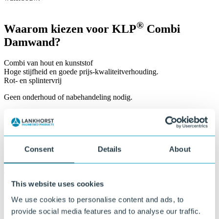
®
Waarom kiezen voor KLP
Combi
Damwand?
Combi van hout en kunststof
Hoge stijfheid en goede prijs-kwaliteitverhouding.
Rot- en splintervrij
Geen onderhoud of nabehandeling nodig.
Geen uitloging
Veilig voor grond- en oppervlaktewater.
Robuust in gebruik
Mechanisch belastbaar en bestand tegen intensieve verwerking.
Duurzaam materiaal
Consent
Details
About
PEFC-gecertificeerd hout en gerecycled kunststof.
Lange levensduur
Technische levensduur van minimaal 50 jaar.
This website uses cookies
We use cookies to personalise content and ads, to
provide social media features and to analyse our traffic.