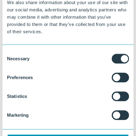
We also share information about your use of our site with
our social media, advertising and analytics partners who
may combine it with other information that you’ve
provided to them or that they’ve collected from your use
of their services.
Consent
Necessary
Selection
Preferences
Samen werken aan Infra voor de
toekomst?
Statistics
®
Met KLP
oplossingen bouwen we samen aan een duurzame
Marketing
toekomst. Onze experts staan altijd klaar om met u mee te denken.
Stel uw vraag
of bel direct: