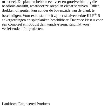
materieel. De planken hebben een veer-en-groefverbinding die
naadloos aansluit, waardoor ze soepel in elkaar schuiven. Trillen,
drukken of spuiten kan zonder de bovenzijde van de plank te
®
beschadigen. Voor extra stabiliteit zijn er staalversterkte KLP
-S
ankergordingen en spieplanken beschikbaar. Daarmee kiest u voor
een compleet en robuust damwandsysteem, geschikt voor
veeleisende infra-projecten.
Altijd de juiste uitvoering voor uw
project
®
KLP
Combi Damwand is verkrijgbaar in verschillende types, met
variaties in profielafmetingen en omspoten lengtes. Afhankelijk van
de grondsituatie en belasting adviseren onze experts u graag over de
best passende uitvoering voor uw project.
Stel uw vraag
Of bel direct
+31 515 487 630
Lankhorst Engineered Products