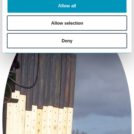
Allow all
+31 515 487 630
Allow selection
Deny