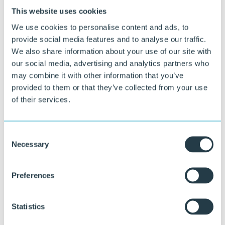
This website uses cookies
We use cookies to personalise content and ads, to
provide social media features and to analyse our traffic.
We also share information about your use of our site with
our social media, advertising and analytics partners who
may combine it with other information that you’ve
provided to them or that they’ve collected from your use
of their services.
Samen werken aan Infra voor de
Consent
toekomst?
Necessary
Selection
®
Met KLP
oplossingen bouwen we samen aan een duurzame
Preferences
toekomst. Onze experts staan altijd klaar om met u mee te denken.
Stel uw vraag
Statistics
of bel direct:
+31 515 487 630