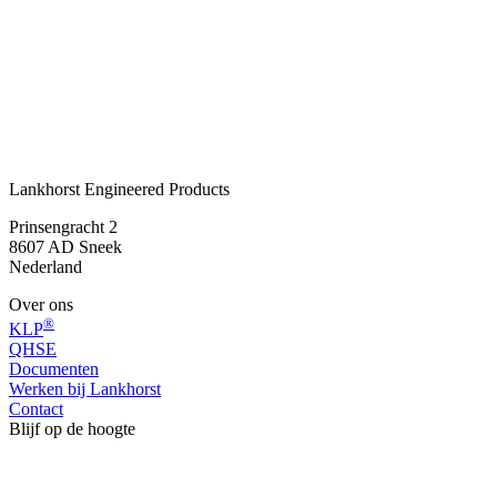
®
De KLP
Diamantkoppaal is al jarenlang bewezen effectief in het
verhogen van veiligheid en zichtbaarheid in de openbare ruimte.
Circulair, onderhoudsvrij en eenvoudig te plaatsen. Wilt u weten
welke uitvoering past bij uw toepassing?
Stel uw vraag
Of bel direct
+31 515 487 630
Lankhorst Engineered Products
Prinsengracht 2
8607 AD Sneek
Nederland
Over ons
®
KLP
QHSE
Documenten
Werken bij Lankhorst
Contact
Blijf op de hoogte