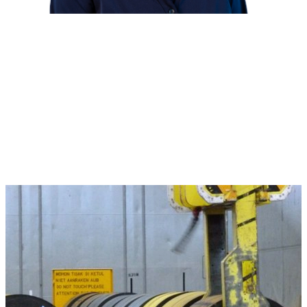
Curieux de savoir comment nous pouvons
optimiser votre processus de manutention
des bobines?
Nos experts sont toujours prêts à échanger avec vous!
Contactez-nous
ou appelez-nous
+31 515 487 690