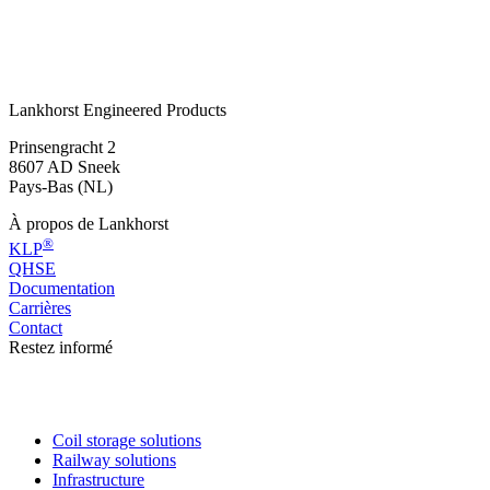
Prendre contact
ou appelez:
+31 515 487 630
Lankhorst Engineered Products
Prinsengracht 2
8607 AD Sneek
Pays-Bas (NL)
À propos de Lankhorst
®
KLP
QHSE
Documentation
Carrières
Contact
Restez informé
Coil storage solutions
Railway solutions
Infrastructure