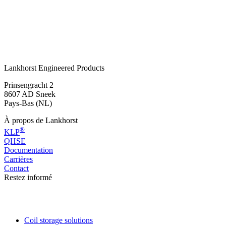
durable. Nos experts sont toujours à votre disposition pour réfléchir
avec vous.
Prendre contact
ou appelez:
+31 515 487 630
Lankhorst Engineered Products
Prinsengracht 2
8607 AD Sneek
Pays-Bas (NL)
À propos de Lankhorst
®
KLP
QHSE
Documentation
Carrières
Contact
Restez informé
Coil storage solutions