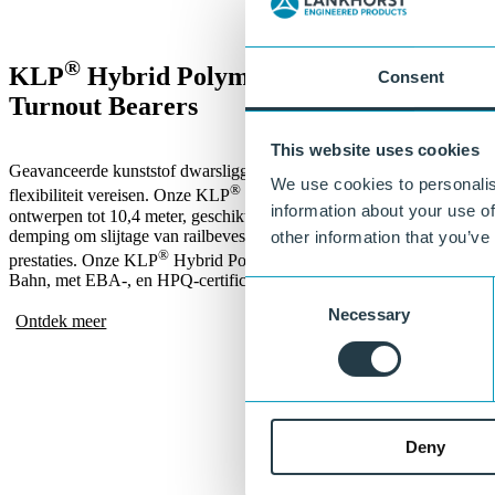
®
KLP
Hybrid Polymer
Consent
Turnout Bearers
This website uses cookies
Geavanceerde kunststof dwarsliggers, ontwikkeld voor wissels en krui
We use cookies to personalis
®
flexibiliteit vereisen. Onze KLP
Turnout Bearers hebben vier stalen 
information about your use of
ontwerpen tot 10,4 meter, geschikt voor asbelastingen tot 35 ton. De k
demping om slijtage van railbevestigingen te verminderen en levert m
other information that you’ve
®
prestaties. Onze KLP
Hybrid Polymer Sleeper Type 201 is goedgeke
Bahn, met EBA-, en HPQ-certificering.
Consent
Necessary
Selection
Ontdek meer
Deny