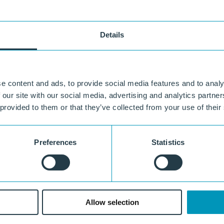
Details
singen die hoge sterkte en
e content and ads, to provide social media features and to analy
versterkingsstaven en verbindbare
 our site with our social media, advertising and analytics partn
unststofconstructie biedt optimale
eer dan 50 jaar onderhoudsvrije
 provided to them or that they’ve collected from your use of their
urd voor gebruik bij Deutsche
Preferences
Statistics
Allow selection