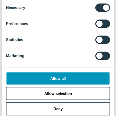
Consent
Infrastruktur
Necessary
Selection
Preferences
Offshore solutions (EN)
Statistics
®
EKON
Flachdüsenextrusionsplatten
Marketing
Custom solutions
Allow all
Weitere Fragen
Allow selection
Für allgemeine Fragen oder Informationsanfragen zu Lankhorst
Deny
Engineered Products.