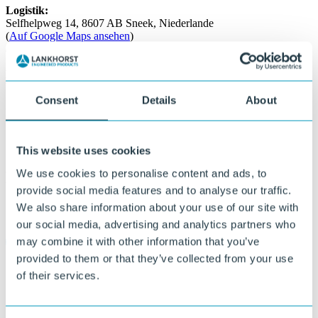
Logistik:
Selfhelpweg 14, 8607 AB Sneek, Niederlande
(
Auf Google Maps ansehen
)
(Dies ist unser separater Eingang für Lieferungen und Fracht)
Handelsregister:
01042093
VAT-Nummer:
NL 0040.88.190.B01
Consent
Details
About
Postanschrift:
P.O. Box 203, 8600 AE Sneek, The Netherlands
This website uses cookies
We use cookies to personalise content and ads, to
Kontakt aufnehmen
provide social media features and to analyse our traffic.
We also share information about your use of our site with
Coil storage solutions
our social media, advertising and analytics partners who
may combine it with other information that you’ve
provided to them or that they’ve collected from your use
of their services.
Railway solutions